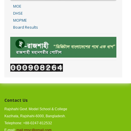
MOE
DHSE
MOPME
Board Results
Contact Us
Rajshahi Govt. Model School & College
Kazihata, Rajshahi-6000, Bangladesh.
Telephone: +88-0247-812532
E-mail:
mail.rmsc@gmail.com