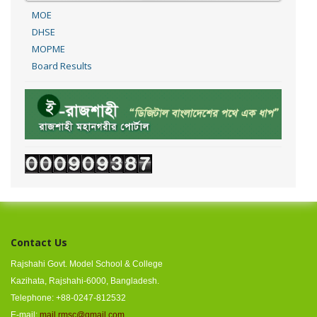
MOE
DHSE
MOPME
Board Results
Contact Us
Rajshahi Govt. Model School & College
Kazihata, Rajshahi-6000, Bangladesh.
Telephone: +88-0247-812532
E-mail:
mail.rmsc@gmail.com