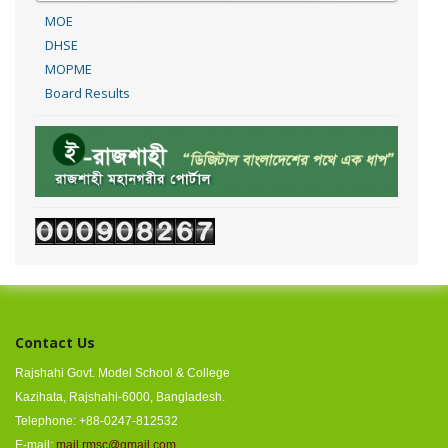
MOE
DHSE
MOPME
Board Results
Contact Us
Rajshahi Govt. Model School & College
Kazihata, Rajshahi-6000, Bangladesh.
Telephone: +88-0247-812532
E-mail:
mail.rmsc@gmail.com