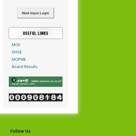
Mark Input Login
USEFUL LINKS
MOE
DHSE
MOPME
Board Results
Follow Us