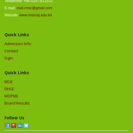
Telephone: +88-0247-812532
E-mail:
mail.rmsc@gmail.com
Website:
www.rmscraj.edu.bd
Quick Links
Admission Info
Contact
login
Quick Links
MOE
DHSE
MOPME
Board Results
Follow Us