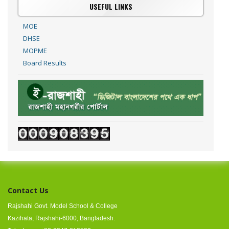
USEFUL LINKS
MOE
DHSE
MOPME
Board Results
Contact Us
Rajshahi Govt. Model School & College
Kazihata, Rajshahi-6000, Bangladesh.