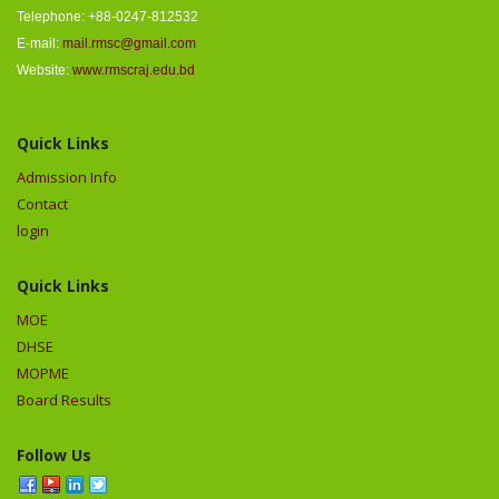
Telephone: +88-0247-812532
E-mail:
mail.rmsc@gmail.com
Website:
www.rmscraj.edu.bd
Quick Links
Admission Info
Contact
login
Quick Links
MOE
DHSE
MOPME
Board Results
Follow Us