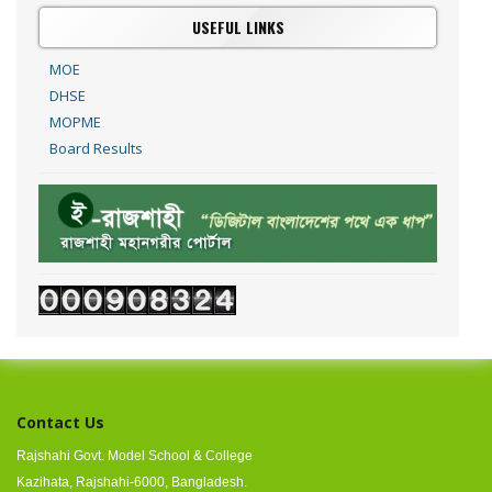
USEFUL LINKS
MOE
DHSE
MOPME
Board Results
Contact Us
Rajshahi Govt. Model School & College
Kazihata, Rajshahi-6000, Bangladesh.