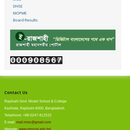
DHSE
MOPME
Board Results
Contact Us
Rajshahi Govt. Model School & College
Kazihata, Rajshahi-6000, Bangladesh.
Telephone: +88-0247-812532
E-mail:
mail.rmsc@gmail.com
Website:
www.rmscraj.edu.bd