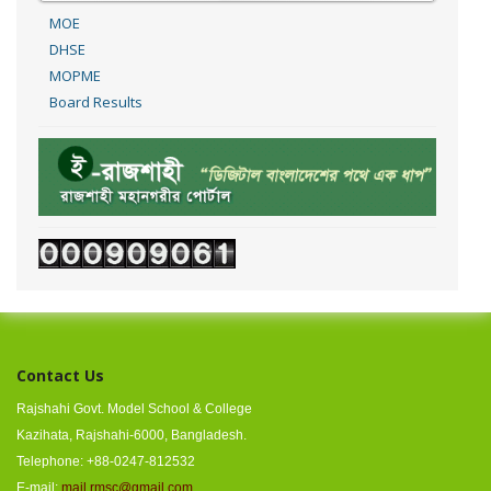
MOE
DHSE
MOPME
Board Results
Contact Us
Rajshahi Govt. Model School & College
Kazihata, Rajshahi-6000, Bangladesh.
Telephone: +88-0247-812532
E-mail:
mail.rmsc@gmail.com