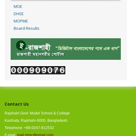
MOE
DHSE
MOPME
Board Results
Contact Us
Rajshahi Govt. Model School & College
Kazihata, Rajshahi-6000, Bangladesh.
Telephone: +88-0247-812532
E-mail:
mail.rmsc@gmail.com