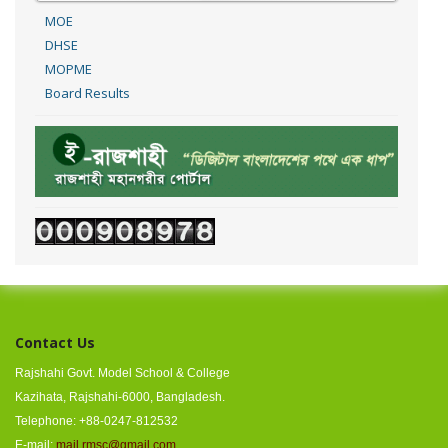
MOE
DHSE
MOPME
Board Results
Contact Us
Rajshahi Govt. Model School & College
Kazihata, Rajshahi-6000, Bangladesh.
Telephone: +88-0247-812532
E-mail:
mail.rmsc@gmail.com