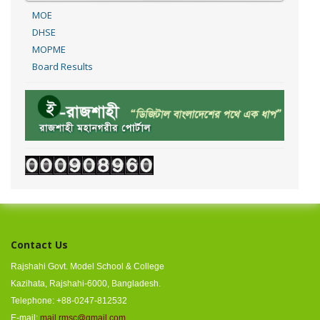
MOE
DHSE
MOPME
Board Results
Contact Us
Rajshahi Govt. Model School & College
Kazihata, Rajshahi-6000, Bangladesh.
Telephone: +88-0247-812532
E-mail:
mail.rmsc@gmail.com