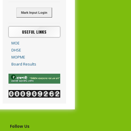
Mark Input Login
USEFUL LINKS
MOE
DHSE
MOPME
Board Results
Follow Us