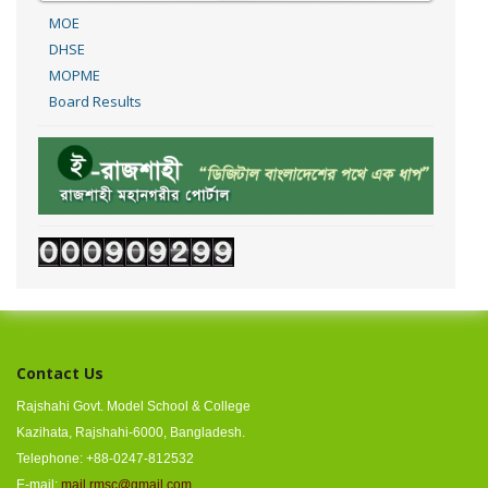
MOE
DHSE
MOPME
Board Results
Contact Us
Rajshahi Govt. Model School & College
Kazihata, Rajshahi-6000, Bangladesh.
Telephone: +88-0247-812532
E-mail:
mail.rmsc@gmail.com