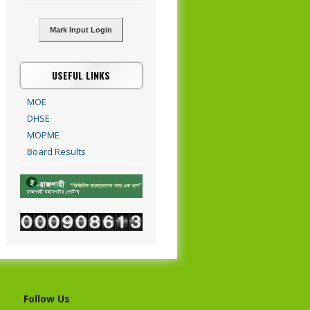
Mark Input Login
USEFUL LINKS
MOE
DHSE
MOPME
Board Results
Follow Us