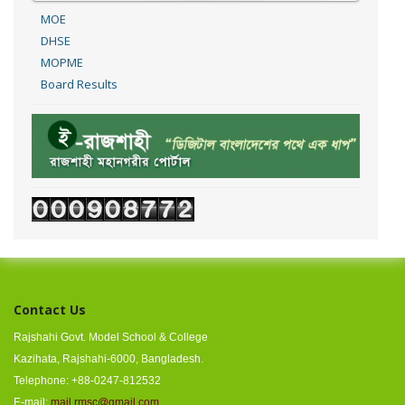
MOE
DHSE
MOPME
Board Results
Contact Us
Rajshahi Govt. Model School & College
Kazihata, Rajshahi-6000, Bangladesh.
Telephone: +88-0247-812532
E-mail:
mail.rmsc@gmail.com