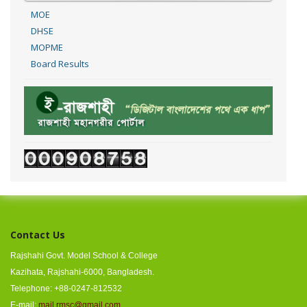
MOE
DHSE
MOPME
Board Results
Contact Us
Rajshahi Govt. Model School & College
Kazihata, Rajshahi-6000, Bangladesh.
Telephone: +88-0247-812532
E-mail:
mail.rmsc@gmail.com