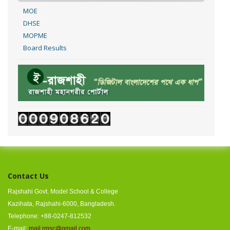
MOE
DHSE
MOPME
Board Results
Contact Us
Rajshahi Govt. Model School & College
Kazihata, Rajshahi-6000, Bangladesh.
Telephone: +88-0247-812532
E-mail:
mail.rmsc@gmail.com