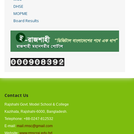
DHSE
MOPME
Board Results
Contact Us
Rajshahi Govt. Model School & College
Kazihata, Rajshahi-6000, Bangladesh.
Telephone: +88-0247-812532
E-mail:
mail.rmsc@gmail.com
Website:
www.rmscraj.edu.bd